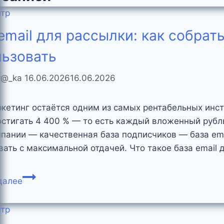
записям
нтр
email для рассылки: как собрат
льзовать
er@_ka
16.06.2026
16.06.2026
ркетинг остаётся одним из самых рентабельных инс
стигать 4 400 % — то есть каждый вложенный рубл
мпании — качественная база подписчиков — база ema
вать с максимальной отдачей. Что такое база email 
База
далее
email
для
нтр
рассылки: