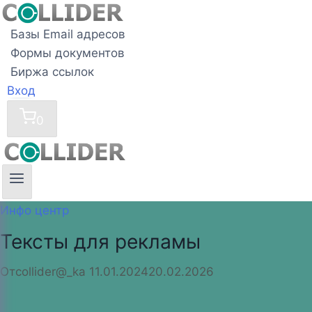
Перейти
к
Базы Email адресов
содержимому
Формы документов
Биржа ссылок
Вход
0
Инфо центр
Тексты для рекламы
От
collider@_ka
11.01.2024
20.02.2026