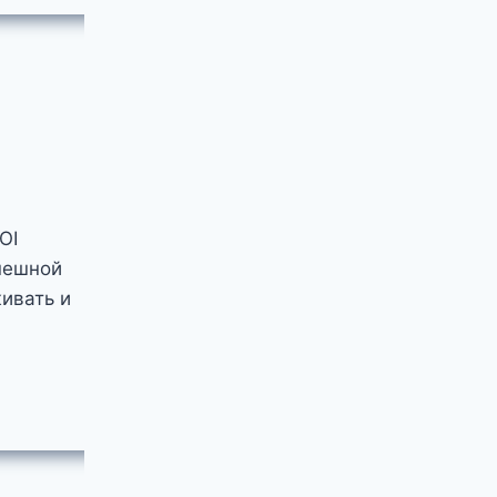
OI
пешной
живать и