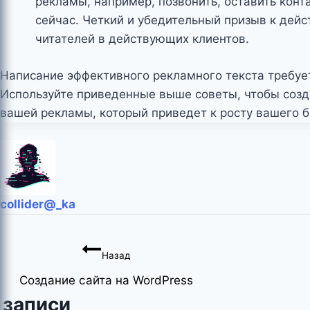
рекламы, например, позвонить, оставить кон
сейчас. Четкий и убедительный призыв к дей
читателей в действующих клиентов.
Написание эффективного рекламного текста требует
Используйте приведенные выше советы, чтобы созд
вашей рекламы, который приведет к росту вашего б
collider@_ka
Навигация
Назад
по
Создание сайта на WordPress
 записи