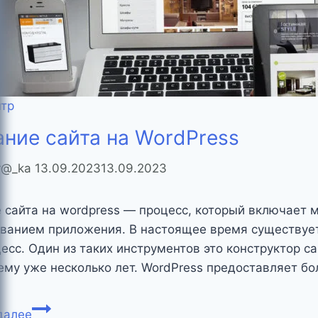
нтр
ние сайта на WordPress
er@_ka
13.09.2023
13.09.2023
 сайта на wordpress — процесс, который включает 
ванием приложения. В настоящее время существует
цесс. Один из таких инструментов это конструктор 
ему уже несколько лет. WordPress предоставляет б
Создание
далее