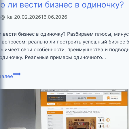
 ли вести бизнес в одиночку?
как
собрать,
er@_ka
20.02.2026
16.06.2026
очистить
и
 вести бизнес в одиночку? Разбираем плюсы, мину
эффективно
 вопросом: реально ли построить успешный бизнес 
использовать
ть имеет свои особенности, преимущества и подвод
 одиночку. Реальные примеры одиночного…
Можно
далее
ли
вести
бизнес
в
одиночку?