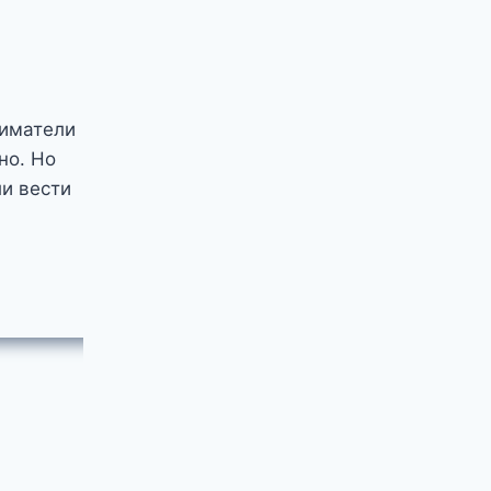
ниматели
но. Но
и вести