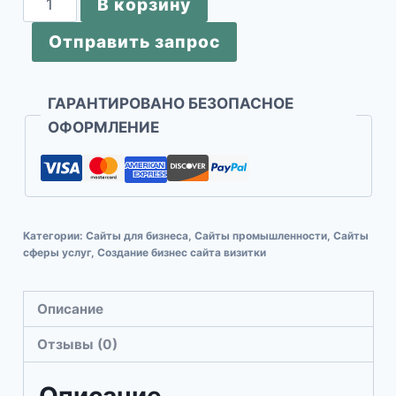
В корзину
товара
Отправить запрос
Макет
сайта
Wordpress
ГАРАНТИРОВАНО БЕЗОПАСНОЕ
"Услуги
ОФОРМЛЕНИЕ
по
уходу
за
детьми"
Категории:
Сайты для бизнеса
,
Сайты промышленности
,
Сайты
сферы услуг
,
Создание бизнес сайта визитки
Описание
Отзывы (0)